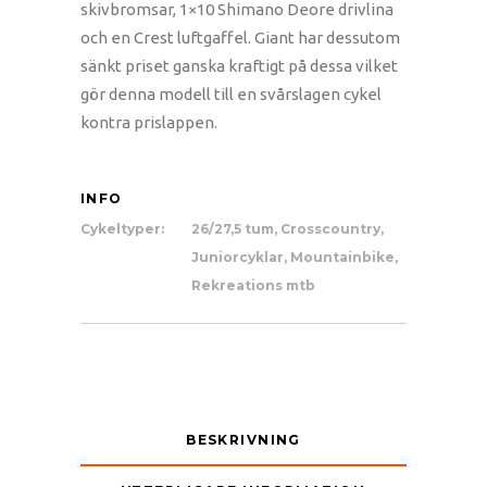
skivbromsar, 1×10 Shimano Deore drivlina
och en Crest luftgaffel. Giant har dessutom
sänkt priset ganska kraftigt på dessa vilket
gör denna modell till en svårslagen cykel
kontra prislappen.
INFO
Cykeltyper:
26/27,5 tum
,
Crosscountry
,
Juniorcyklar
,
Mountainbike
,
Rekreations mtb
BESKRIVNING