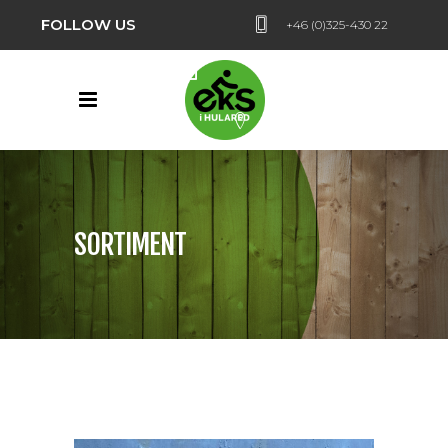
FOLLOW US
+46 (0)325-430 22
Hularedsvägen 24,
Hulared
SORTIMENT