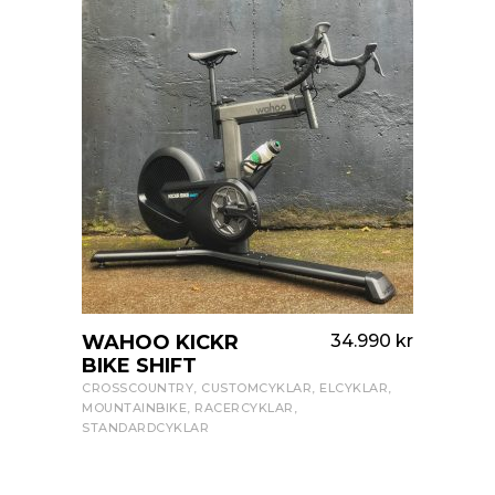
490
kr
WAHOO KICKR
34.990
kr
MO
VISA PRODUKT
BIKE SHIFT
SUP
KLAR
,
CROSSCOUNTRY
,
CUSTOMCYKLAR
,
ELCYKLAR
,
ENDU
MOUNTAINBIKE
,
RACERCYKLAR
,
STANDARDCYKLAR