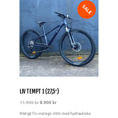
SALE
LIV TEMPT 1 (27,5″)
11.900
kr
8.900
kr
Riktigt fin instegs-mtb med hydrauliska