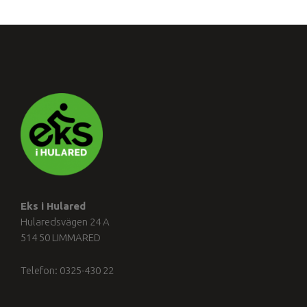
Eks i Hulared
Hularedsvägen 24 A
514 50 LIMMARED
Telefon: 0325-430 22