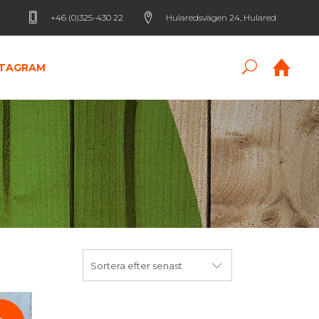
+46 (0)325-430 22
Hularedsvägen 24, Hulared
STAGRAM
Sortera efter senast