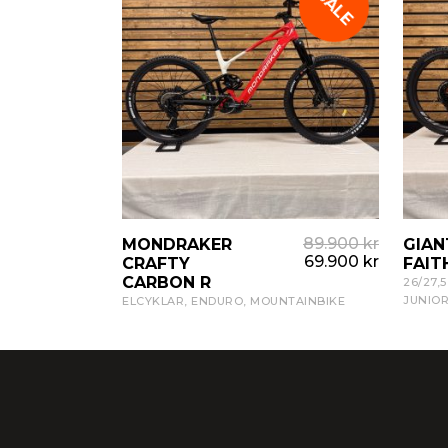
SALE
Begagnad
Schwalbe
Racercykl
Shimano
Standardc
Sram
Trialcykla
Begagnad
89.900
kr
MONDRAKER
VISA PRODUKT
GIAN
69.900
kr
CRAFTY
FAIT
CARBON R
26/27,
JUNIO
ELCYKLAR
,
ENDURO
,
MOUNTAINBIKE