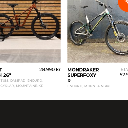
S
e Cyklar
Merida
ar
Jitsie
Mondraker
yklar
Lapierre
Pinarello
r
Liv
Skeppshult
e Cyklar
Merida
Mondraker
28.990
kr
61
T
VISA PRODUKT
MONDRAKER
VISA PRODUKT
Pinarello
52.
H 26″
SUPERFOXY
R
5 TUM
,
DÄMPAD
,
ENDURO
,
Skeppshult
RCYKLAR
,
MOUNTAINBIKE
ENDURO
,
MOUNTAINBIKE