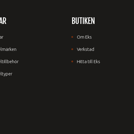
AR
BUTIKEN
ar
Om Eks
elmärken
Verkstad
ltillbehör
Hitta till Eks
ltyper