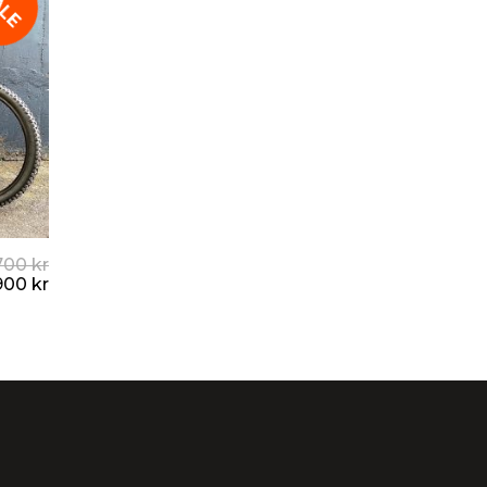
ALE
.700
kr
900
kr