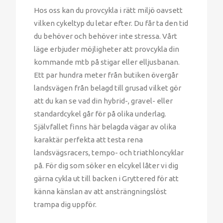
Hos oss kan du provcykla i rätt miljö oavsett
vilken cykeltyp du letar efter. Du får ta den tid
du behöver och behöver inte stressa. Vårt
läge erbjuder möjligheter att provcykla din
kommande mtb på stigar eller elljusbanan.
Ett par hundra meter från butiken övergår
landsvägen från belagd till grusad vilket gör
att du kan se vad din hybrid-, gravel- eller
standardcykel går för på olika underlag.
Självfallet finns här belagda vägar av olika
karaktär perfekta att testa rena
landsvägsracers, tempo- och triathloncyklar
på. För dig som söker en elcykel låter vi dig
gärna cykla ut till backen i Gryttered för att
känna känslan av att ansträngningslöst
trampa dig uppför.