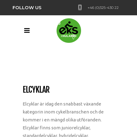
FOLLOW US
+46 (0)325-430 22
Hularedsvägen 24,
Hulared
ELCYKLAR
Elcyklar är idag den snabbast växande
kategorin inom cykelbranschen och de
kommer i en mängd olika utföranden.
Elcyklar finns som juniorelcyklar,
standardelcyklar, hybridelcyklar,