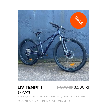
SALE
11.900
kr
8.900
kr
LIV TEMPT 1
VISA PRODUKT
(27,5″)
26/27,5 TUM
,
CROSSCOUNTRY
,
JUNIORCYKLAR
,
MOUNTAINBIKE
,
REKREATIONS MTB