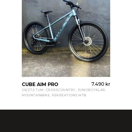
7.490
kr
CUBE AIM PRO
VISA PRODUKT
26/27,5 TUM
,
CROSSCOUNTRY
,
JUNIORCYKLAR
,
MOUNTAINBIKE
,
REKREATIONS MTB