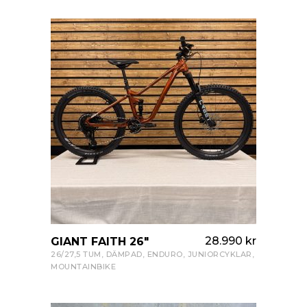
28.990
kr
GIANT FAITH 26″
VISA PRODUKT
26/27,5 TUM
,
DÄMPAD
,
ENDURO
,
JUNIORCYKLAR
,
MOUNTAINBIKE