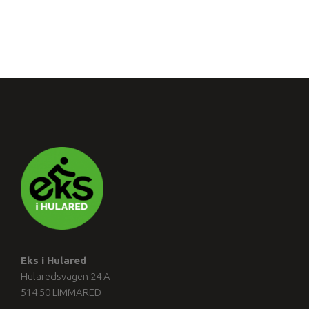
Eks i Hulared
Hularedsvägen 24 A
514 50 LIMMARED