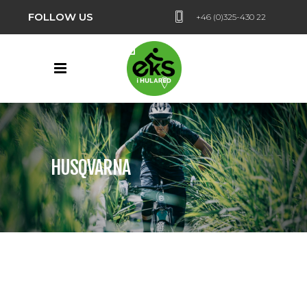
FOLLOW US
+46 (0)325-430 22
Hularedsvägen 24,
Hulared
HUSQVARNA