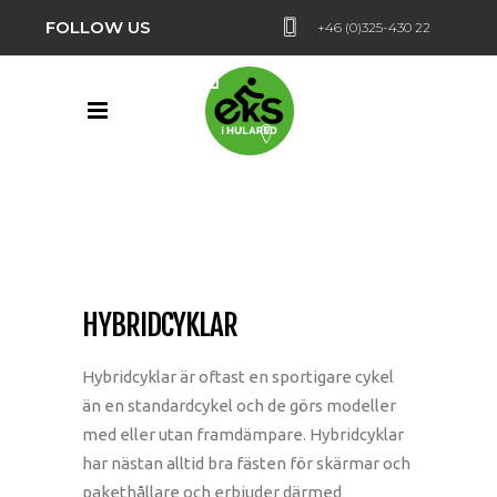
FOLLOW US
+46 (0)325-430 22
Hularedsvägen 24,
Hulared
HYBRIDCYKLAR
Hybridcyklar är oftast en sportigare cykel
än en standardcykel och de görs modeller
med eller utan framdämpare. Hybridcyklar
har nästan alltid bra fästen för skärmar och
pakethållare och erbjuder därmed