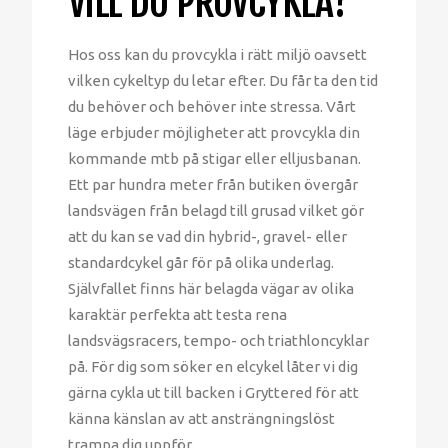
VILL DU PROVCYKLA?
Hos oss kan du provcykla i rätt miljö oavsett
vilken cykeltyp du letar efter. Du får ta den tid
du behöver och behöver inte stressa. Vårt
läge erbjuder möjligheter att provcykla din
kommande mtb på stigar eller elljusbanan.
Ett par hundra meter från butiken övergår
landsvägen från belagd till grusad vilket gör
att du kan se vad din hybrid-, gravel- eller
standardcykel går för på olika underlag.
Självfallet finns här belagda vägar av olika
karaktär perfekta att testa rena
landsvägsracers, tempo- och triathloncyklar
på. För dig som söker en elcykel låter vi dig
gärna cykla ut till backen i Gryttered för att
känna känslan av att ansträngningslöst
trampa dig uppför.