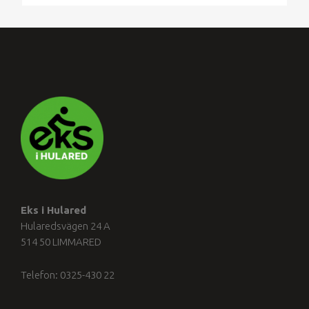
Eks i Hulared
Hularedsvägen 24 A
514 50 LIMMARED
Telefon: 0325-430 22