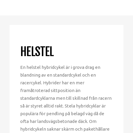
HELSTEL
En helstel hybridcykel är i grova drag en
blandning av en standardcykel och en
racercykel. Hybrider har en mer
framåtroterad sittposition än
standardcyklarna men till skillnad från racern
så är styret alltid rakt. Stela hybridcyklar är
populära för pendling på belagd väg då de
ofta har landsvägsbetonade däck. Om
hybridcykeln saknar skärm och pakethållare