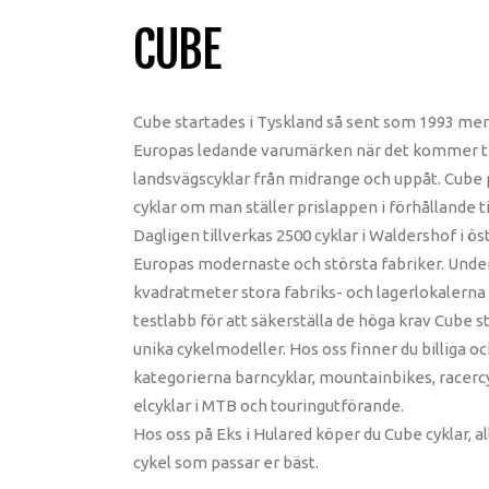
CUBE
Cube startades i Tyskland så sent som 1993 men h
Europas ledande varumärken när det kommer ti
landsvägscyklar från midrange och uppåt. Cube pr
cyklar om man ställer prislappen i förhållande ti
Dagligen tillverkas 2500 cyklar i Waldershof i ös
Europas modernaste och största fabriker. Under
kvadratmeter stora fabriks- och lagerlokalerna
testlabb för att säkerställa de höga krav Cube st
unika cykelmodeller. Hos oss finner du billiga oc
kategorierna barncyklar, mountainbikes, racercy
elcyklar i MTB och touringutförande.
Hos oss på Eks i Hulared köper du Cube cyklar, al
cykel som passar er bäst.