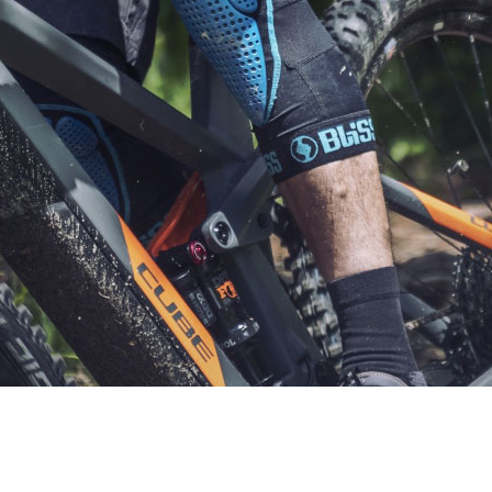
e Cyklar
Merida
ar
Jitsie
Mondraker
yklar
Lapierre
Pinarello
r
Liv
Skeppshult
e Cyklar
Merida
Mondraker
Pinarello
Skeppshult