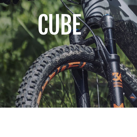
Begagnad
Schwalbe
Racercykl
CUBE
Shimano
Standardc
Sram
Trialcykla
Begagnad