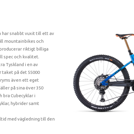
ar snabbt vuxit till ett av
ll mountainbikes och
oducerar riktigt billiga
ll spec och kvalitet.
tra Tyskland i en av
 taket på det 55000
 ryms även ett eget
äller på sina över 350
h bra Cubecyklar i
klar, hybrider samt
ltid med vägledning till den