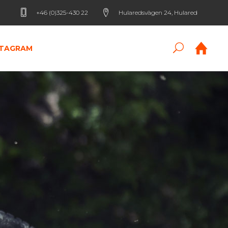
+46 (0)325-430 22
Hularedsvägen 24, Hulared
STAGRAM