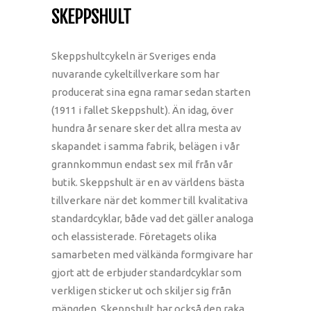
SKEPPSHULT
Skeppshultcykeln är Sveriges enda
nuvarande cykeltillverkare som har
producerat sina egna ramar sedan starten
(1911 i fallet Skeppshult). Än idag, över
hundra år senare sker det allra mesta av
skapandet i samma fabrik, belägen i vår
grannkommun endast sex mil från vår
butik. Skeppshult är en av världens bästa
tillverkare när det kommer till kvalitativa
standardcyklar, både vad det gäller analoga
och elassisterade. Företagets olika
samarbeten med välkända formgivare har
gjort att de erbjuder standardcyklar som
verkligen sticker ut och skiljer sig från
mängden. Skeppshult har också den raka