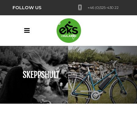
FOLLOW US
+46 (0)325-430 22
Hularedsvägen 24,
Hulared
SKEPPSHULT