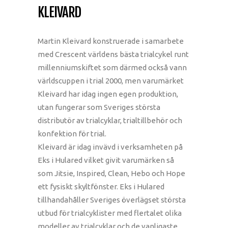
KLEIVARD
Martin Kleivard konstruerade i samarbete
med Crescent världens bästa trialcykel runt
millenniumskiftet som därmed också vann
världscuppen i trial 2000, men varumärket
Kleivard har idag ingen egen produktion,
utan fungerar som Sveriges största
distributör av trialcyklar, trialtillbehör och
konfektion för trial.
Kleivard är idag invävd i verksamheten på
Eks i Hulared vilket givit varumärken så
som Jitsie, Inspired, Clean, Hebo och Hope
ett fysiskt skyltfönster. Eks i Hulared
tillhandahåller Sveriges överlägset största
utbud för trialcyklister med flertalet olika
modeller av trialcyklar och de vanligaste