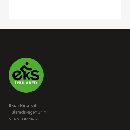
Eks i Hulared
Hularedsvägen 24 A
514 50 LIMMARED